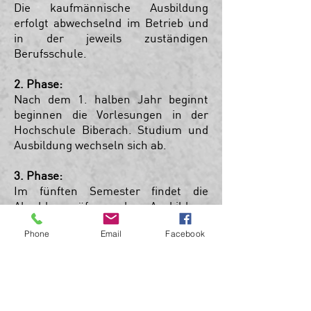
Die kaufmännische Ausbildung
erfolgt abwechselnd im Betrieb und
in der jeweils zuständigen
Berufsschule.
2. Phase:
Nach dem 1. halben Jahr beginnt
beginnen die Vorlesungen in der
Hochschule Biberach. Studium und
Ausbildung wechseln sich ab.
3. Phase:
Im fünften Semester findet die
Abschlussprüfung der Ausbildung
vor der IHK statt, danach kann sich
Phone
Email
Facebook
voll auf die letzten beiden Semester
konzentriert werden. Im siebten
Semester wird mit der Bacheloarbeit
und ggf. mündlicher Prüfung das
Studium mit einem Bachelor of