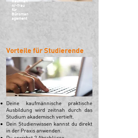
Kaufman
n/-frau
für
Büroman
agement
Vorteile für Studierende
Deine kaufmännische praktische
Ausbildung wird zeitnah durch das
Studium akademisch vertieft.
Dein Studienwissen kannst du direkt
in der Praxis anwenden.
Du erwirbst 2 Abschlüsse.