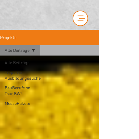
Projekte
Alle Beiträge
Alle Beiträge
Tipps zur
Ausbildungssuche
BauBerufe on
Tour BW!
MessePakete